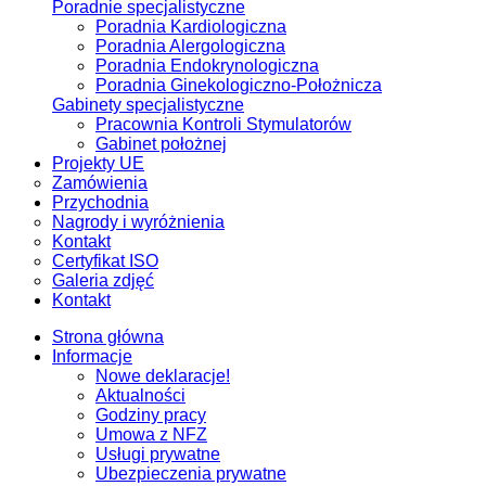
Poradnie specjalistyczne
Poradnia Kardiologiczna
Poradnia Alergologiczna
Poradnia Endokrynologiczna
Poradnia Ginekologiczno-Położnicza
Gabinety specjalistyczne
Pracownia Kontroli Stymulatorów
Gabinet położnej
Projekty UE
Zamówienia
Przychodnia
Nagrody i wyróżnienia
Kontakt
Certyfikat ISO
Galeria zdjęć
Kontakt
Strona główna
Informacje
Nowe deklaracje!
Aktualności
Godziny pracy
Umowa z NFZ
Usługi prywatne
Ubezpieczenia prywatne