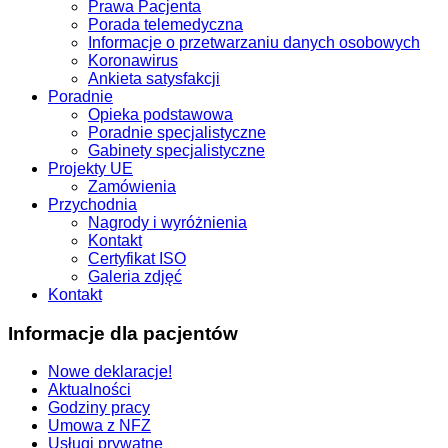
Prawa Pacjenta
Porada telemedyczna
Informacje o przetwarzaniu danych osobowych
Koronawirus
Ankieta satysfakcji
Poradnie
Opieka podstawowa
Poradnie specjalistyczne
Gabinety specjalistyczne
Projekty UE
Zamówienia
Przychodnia
Nagrody i wyróżnienia
Kontakt
Certyfikat ISO
Galeria zdjęć
Kontakt
Informacje dla pacjentów
Nowe deklaracje!
Aktualności
Godziny pracy
Umowa z NFZ
Usługi prywatne