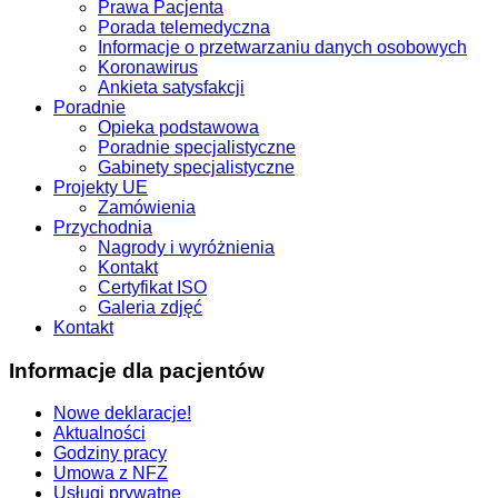
Prawa Pacjenta
Porada telemedyczna
Informacje o przetwarzaniu danych osobowych
Koronawirus
Ankieta satysfakcji
Poradnie
Opieka podstawowa
Poradnie specjalistyczne
Gabinety specjalistyczne
Projekty UE
Zamówienia
Przychodnia
Nagrody i wyróżnienia
Kontakt
Certyfikat ISO
Galeria zdjęć
Kontakt
Informacje dla pacjentów
Nowe deklaracje!
Aktualności
Godziny pracy
Umowa z NFZ
Usługi prywatne