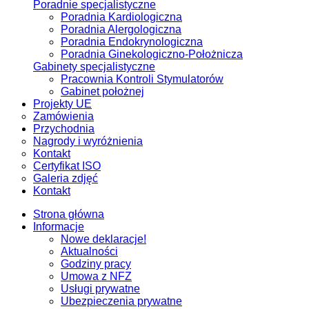
Poradnie specjalistyczne
Poradnia Kardiologiczna
Poradnia Alergologiczna
Poradnia Endokrynologiczna
Poradnia Ginekologiczno-Położnicza
Gabinety specjalistyczne
Pracownia Kontroli Stymulatorów
Gabinet położnej
Projekty UE
Zamówienia
Przychodnia
Nagrody i wyróżnienia
Kontakt
Certyfikat ISO
Galeria zdjęć
Kontakt
Strona główna
Informacje
Nowe deklaracje!
Aktualności
Godziny pracy
Umowa z NFZ
Usługi prywatne
Ubezpieczenia prywatne